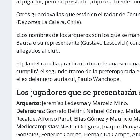
al jugador, pero no prestarlo”, dijo una fuente co
Otros guardavallas que están en el radar de Centr
(Deportes La Calera, Chile).
«Los nombres de los arqueros son los que se mane
Bauza o su representante (Gustavo Lescovich) c
allegados al club.
El plantel canalla practicará durante una semana 
cumplirá el segundo tramo de la pretemporada en 
el ex delantero auriazul, Paulo Wanchope.
Los jugadores que se presentarán 
Arqueros:
Jeremías Ledesma y Marcelo Miño.
Defensores:
Gonzalo Bettini, Nahuel Gómez, Matía
Recalde, Alfonso Parot, Elías Gómez y Mauricio Ma
Mediocampistas:
Néstor Ortigoza, Joaquín Perey
Gonzalez, Federico Carrizo, Hernán Da Campo, An