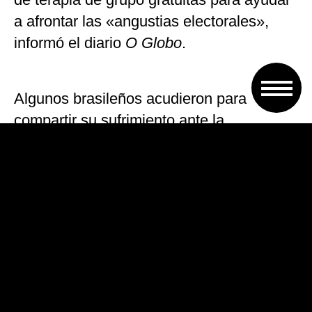
a afrontar las «angustias electorales»,
informó el diario
O Globo
.
Algunos brasileños acudieron para
compartir su sufrimiento ante la
imposibilidad repentina de debatir
racionalmente con la familia, en el trabajo
o con los amigos en un país donde los
ánimos están tan caldeados que en casi
todas las conversaciones acaba
colándose la política.
En este ambiente, los estudiantes