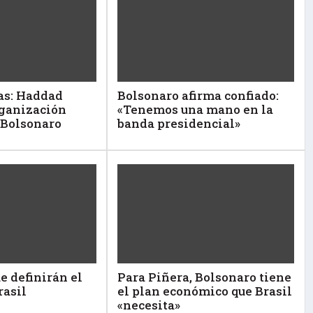
sas: Haddad
Bolsonaro afirma confiado:
rganización
«Tenemos una mano en la
 Bolsonaro
banda presidencial»
e definirán el
Para Piñera, Bolsonaro tiene
rasil
el plan económico que Brasil
«necesita»