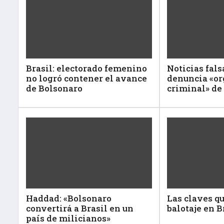
Brasil: electorado femenino
Noticias fal
no logró contener el avance
denuncia «o
de Bolsonaro
criminal» de
Haddad: «Bolsonaro
Las claves qu
convertirá a Brasil en un
balotaje en B
país de milicianos»