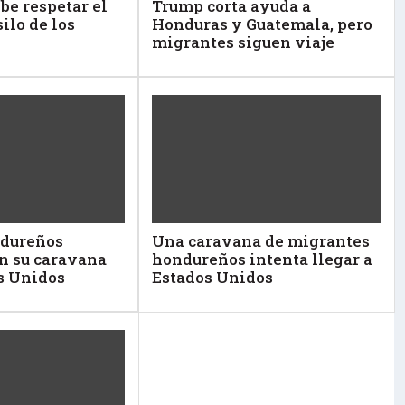
be respetar el
Trump corta ayuda a
ilo de los
Honduras y Guatemala, pero
migrantes siguen viaje
ndureños
Una caravana de migrantes
n su caravana
hondureños intenta llegar a
s Unidos
Estados Unidos