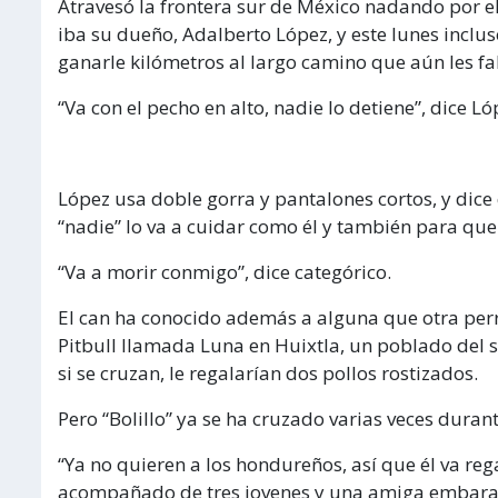
Atravesó la frontera sur de México nadando por el
iba su dueño, Adalberto López, y este lunes inclu
ganarle kilómetros al largo camino que aún les fal
“Va con el pecho en alto, nadie lo detiene”, dice L
López usa doble gorra y pantalones cortos, y dic
“nadie” lo va a cuidar como él y también para que
“Va a morir conmigo”, dice categórico.
El can ha conocido además a alguna que otra perr
Pitbull llamada Luna en Huixtla, un poblado del
si se cruzan, le regalarían dos pollos rostizados.
Pero “Bolillo” ya se ha cruzado varias veces duran
“Ya no quieren a los hondureños, así que él va r
acompañado de tres jovenes y una amiga embaraza