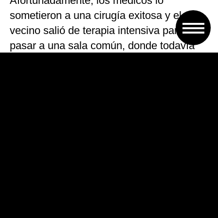
Afortunadamente, los médicos lo
sometieron a una cirugía exitosa y el
vecino salió de terapia intensiva para
pasar a una sala común, donde todavía
se recupera de las heridas.
Los familiares del hombre apuñalado,
acompañados por otros integrantes del
vecindario que venían sufriendo el
hostigamiento de «los dueños de la
calle», denunciaron el hecho en la
Comisaría 6ª de Florencio Varela.
Rápidamente, un grupo de policías, bajo
las órdenes del subcomisario Rubén