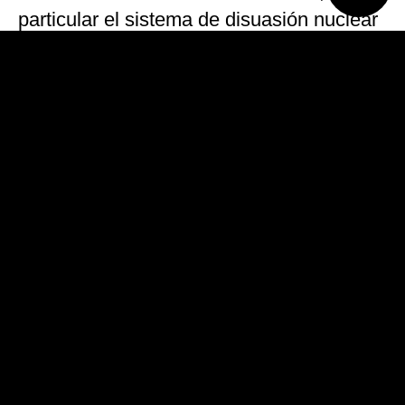
particular el sistema de disuasión nuclear
y los servicios de información militares, al
tiempo que preconizó una mayor
cooperación con el resto de los países de
la Unión Europea.
También aseguró que el Ejército francés
es «cada vez más una referencia» en el
ámbito continental y consideró
«imprescindible» la colaboración con
Alemania y «esencial pese al Brexit» con
el Reino Unido, el otro país europeo que
posee armamento nuclear.