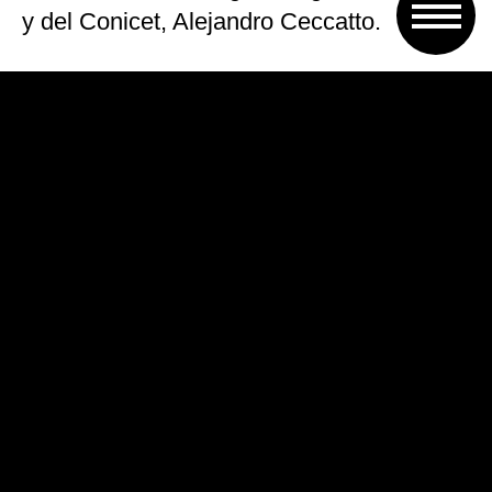
y del Conicet, Alejandro Ceccatto.
Durante su discurso, el presidente dijo
estar «feliz» por la recorrida del centro
tecnológico.
Además, felicitó a Barañao, tras sostener
que la planta de investigación para la
industria energética de la empresa Y-TEC
«fue una idea de Lino hace 5 años»
donde combinó «dos cosas muy valiosas»
como «YPF con el Conicet».