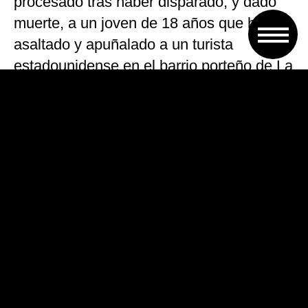
procesado tras haber disparado, y dado
muerte, a un joven de 18 años que había
asaltado y apuñalado a un turista
estadounidense en el barrio porteño de La
Boca.
«Esto de que hoy la policía sea dueña de
la vida y la muerte lo vamos a denunciar
permanentemente ante los organismos de
derechos humanos. Macri querrá esa
policía que tira por la espalda, nosotros
no», señaló Carlotto.
«No por ser delincuente el chico tenía que