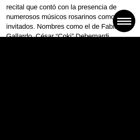
recital que contó con la presencia de
numerosos músicos rosarinos como
invitados. Nombres como el de Fabián
Gallardo, César “Coki” Debernardi,
Evelina Sanzo, Flor Croci y Pablo Jubany
fueron algunos de los que compartieron
escenario con Páez