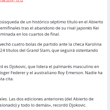
 de 2019 - 15:12
búsqueda de un histórico séptimo título en el Abierto
 semifinales tras el abandono de su rival japonés Kei
minada en los cuartos de final.
chó cuatro bolas de partido ante la checa Karolina
e 24 títulos del Grand Slam, que seguirá ostentando
rd es Djokovic, que lidera el palmarés masculino en
 Roger Federer y el australiano Roy Emerson. Nadie ha
ta cita.
les. Las dos ediciones anteriores (del Abierto de
lesionado) y todo lo demás», recordó Djokovic.