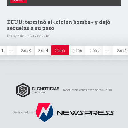
EEUU: terminó el «ciclón bomba» y dejó
secuelas a su paso
Friday 5 de January de 2018
1
…
2.653
2.654
2.655
2.656
2.657
…
2.661
Todos los derechos reservados © 2018
Desarrollado por