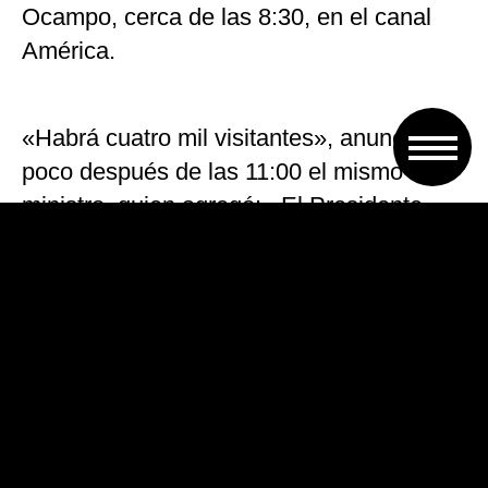
Ocampo, cerca de las 8:30, en el canal
América.
«Habrá cuatro mil visitantes», anunció
poco después de las 11:00 el mismo
ministro, quien agregó: «El Presidente
nos planteó la importancia de este
espectáculo a nivel internacional;
nosotros planteamos nuestra
preocupación que tiene que ver con
armonizar estos hechos con no descuidar
la seguridad de los vecinos y los barrios
de la Ciudad. El gobierno nacional ofreció
colaboración para la organización y a