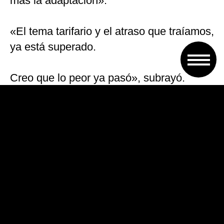
más la adaptación».
«El tema tarifario y el atraso que traíamos,
ya está superado.
Creo que lo peor ya pasó», subrayó.
A su criterio, «hay muchos sectores que
están comenzando a ponerse en marcha,
como la industria automotriz, la energía y
el campo, pese a la sequía. Están siendo
muy dinámicos. También la obra pública y
la construcción con los créditos
hipotecarios. No soy pesimista para
nada».