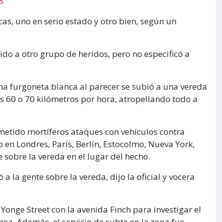
8
cas, uno en serio estado y otro bien, según un
ido a otro grupo de heridos, pero no especificó a
una furgoneta blanca al parecer se subió a una vereda
 60 o 70 kilómetros por hora, atropellando todo a
ometido mortíferos ataques con vehículos contra
o en Londres, París, Berlín, Estocolmo, Nueva York,
sobre la vereda en el lugar del hecho.
a la gente sobre la vereda, dijo la oficial y vocera
e Yonge Street con la avenida Finch para investigar el
área. Además, el servicio de subte en la zona fue