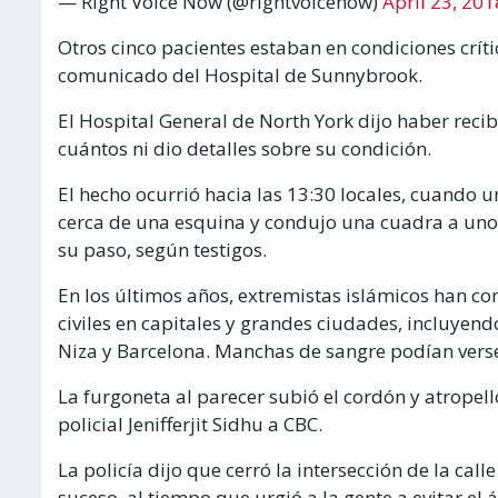
— Right Voice Now (@rightvoicenow)
April 23, 201
Otros cinco pacientes estaban en condiciones críti
comunicado del Hospital de Sunnybrook.
El Hospital General de North York dijo haber recib
cuántos ni dio detalles sobre su condición.
El hecho ocurrió hacia las 13:30 locales, cuando 
cerca de una esquina y condujo una cuadra a unos
su paso, según testigos.
En los últimos años, extremistas islámicos han c
civiles en capitales y grandes ciudades, incluyend
Niza y Barcelona. Manchas de sangre podían verse 
La furgoneta al parecer subió el cordón y atropelló 
policial Jenifferjit Sidhu a CBC.
La policía dijo que cerró la intersección de la call
suceso, al tiempo que urgió a la gente a evitar el 