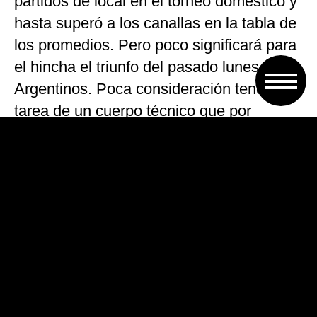
partidos de local en el torneo doméstico y
hasta superó a los canallas en la tabla de
los promedios. Pero poco significará para
el hincha el triunfo del pasado lunes ante
Argentinos. Poca consideración tendrá la
tarea de un cuerpo técnico que por
momentos sacó agua de las piedras.
Y por allí pasó la diferencia del encuentro.
El peso en ataque y la diferencia en la
jerarquía individual quedó demostrada. Se
sabe que los presupuesto que manejan
ambos clubes no son los mismos, aunque
eso tampoco asegura la victoria. Y si no