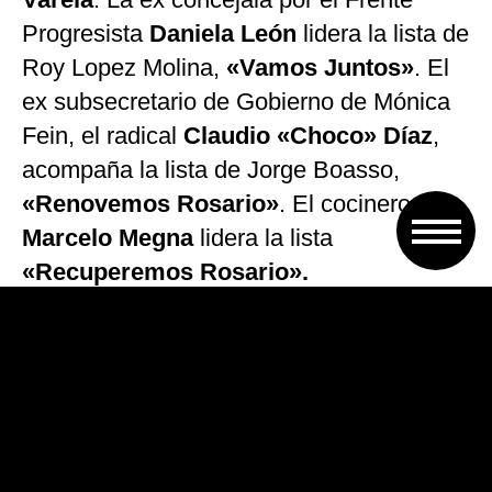
Progresista
Daniela León
lidera la lista de
Roy Lopez Molina,
«Vamos Juntos»
. El
ex subsecretario de Gobierno de Mónica
Fein, el radical
Claudio «Choco» Díaz
,
acompaña la lista de Jorge Boasso,
«Renovemos Rosario»
. El cocinero
Marcelo Megna
lidera la lista
«Recuperemos Rosario».
La actual edila de Ciudad Futura
Caren
Tepp
busca renovar su banca por la lista
«Un Futuro Diferente»
, que está
conformada por integrantes del Frente