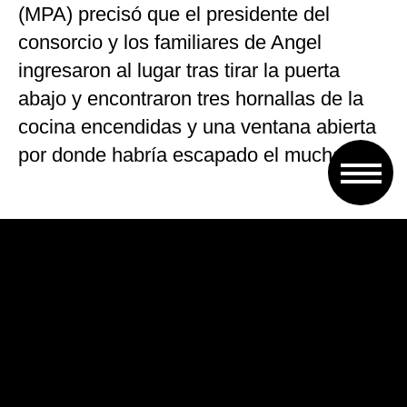
(MPA) precisó que el presidente del
consorcio y los familiares de Angel
ingresaron al lugar tras tirar la puerta
abajo y encontraron tres hornallas de la
cocina encendidas y una ventana abierta
por donde habría escapado el muchacho.
Según contó al programa A diario (Radio
2) Marcelo, el administrador de la torre
con 30 departamentos, fueron “horas
donde corrió serio peligro la integridad
física de las personas y la estructura del
edificio”.