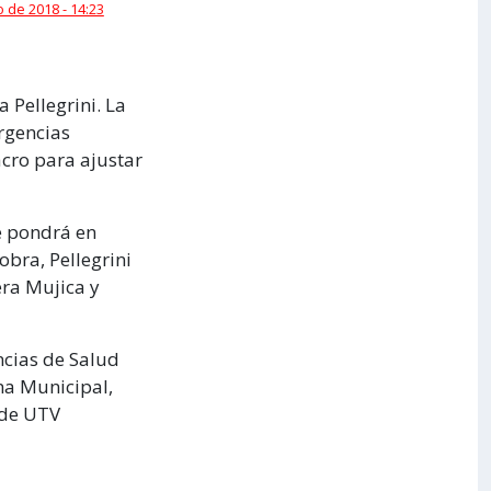
 de 2018 - 14:23
 Pellegrini. La
rgencias
cro para ajustar
se pondrá en
bra, Pellegrini
era Mujica y
ncias de Salud
ana Municipal,
 de UTV