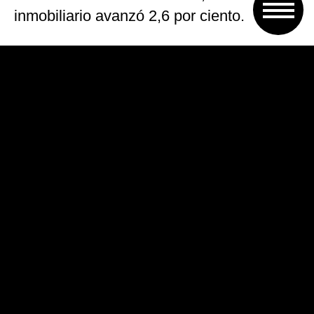
inmobiliario avanzó 2,6 por ciento.
Otro sector que presentó un aumento
significativo, fue el de comercio mayorista
y minorista, con un alza de 5,5 por ciento,
medición que excede la tradicional
encuesta de consumo que realiza el Indec
a partir de las ventas en supermercados y
shoppings.
En este marco, el sector financiero
aumentó 7,8 por ciento interanual y el de
transporte y comunicaciones, 1,5 por
ciento.