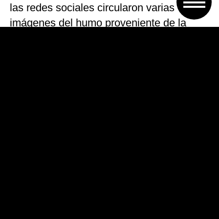
las redes sociales circularon varias
imágenes del humo proveniente de la
cápsula.
El incidente podría retrasar el lanzamiento
de una misión con astronautas hacia la
Estación Espacial Internacional (EEI) a
fines de este año.
La nave de carga Dragon, diseñada por la
compañía estadounidense SpaceX,
realizó un total de 17 viajes a la EEI entre
2012 y 2018.