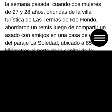
la semana pasada, cuando dos mujeres
de 27 y 28 años, oriundas de la villa
turística de Las Termas de Río Hondo,
abordaron un remís luego de compartir un
asado con amigos en una casa de campo
del paraje La Soledad, ubicado a 85
kilómetros al norte de la capital de la
provincia.
Las mujeres denunciaron que durante el
viaje por la ruta provincial 3, el remisero
observó por el espejo retrovisor que las
chicas dormían profundamente y
aprovechó el momento para abusar