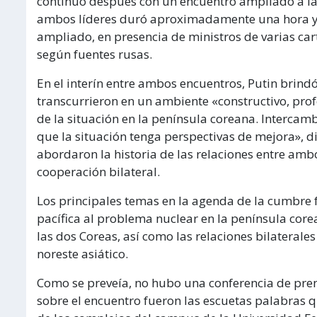
continuó después con un encuentro ampliado a las 
ambos líderes duró aproximadamente una hora y 
ampliado, en presencia de ministros de varias car
según fuentes rusas.
En el interín entre ambos encuentros, Putin brind
transcurrieron en un ambiente «constructivo, pro
de la situación en la península coreana. Interca
que la situación tenga perspectivas de mejora», d
abordaron la historia de las relaciones entre ambo
cooperación bilateral.
Los principales temas en la agenda de la cumbre 
pacífica al problema nuclear en la península core
las dos Coreas, así como las relaciones bilaterale
noreste asiático.
Como se preveía, no hubo una conferencia de pren
sobre el encuentro fueron las escuetas palabras q