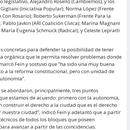
o legislativo, Alejandro Roselló (Cambiemos), y los
 Gigliani (Iniciativa Popular); Norma López (Frente
o Con Rosario); Roberto Sukerman (Frente Para la
a); Pablo Javkin (ARI Coalición Cívica); Marina Magnani
María Eugenia Schmuck (Radical), y Celeste Lepratti
 concretas para defender la posibilidad de tener
ta orgánica que le permita resolver problemas donde
remarcó Fein y sostuvo que “ha sido una muy buena
o a la reforma constitucional, pero con unidad de
autonomía”.
se abordaron, principalmente, tres puntos
 que estamos de acuerdo: primero con la autonomía,
n construir el derecho a la ciudad que es el derecho
nuestra ciudad”, indicó Fein y adelantó que a partir
écnicos de todos los bloques que poseen
ara avanzar a partir de las coincidencias.