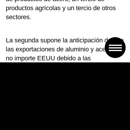
productos agrícolas y un tercio de otros
sectores.
La segunda supone la anticipación de que
las exportaciones de aluminio y acero que
no importe EEUU debido a las
restricciones «serían desviadas a otros
mercados», unos flujos que serán
«monitorizados» para prever el posible
uso de medidas de salvaguarda.
La tercera línea de trabajo contempla
articular con otros países afectados por