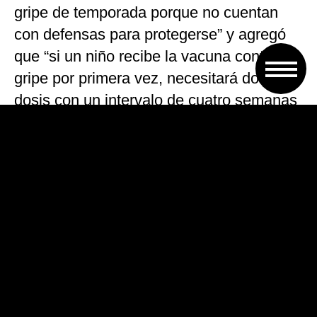
gripe de temporada porque no cuentan
con defensas para protegerse” y agregó
que “si un niño recibe la vacuna contra la
gripe por primera vez, necesitará dos
dosis con un intervalo de cuatro semanas
y si no se cuenta con formulación
pediátrica, se debe usar la mitad de dosis
de adultos”.
La duración de la inmunidad después de
la vacunación es de seis a 12 meses y la
protección se obtiene generalmente en
dos o tres semanas.