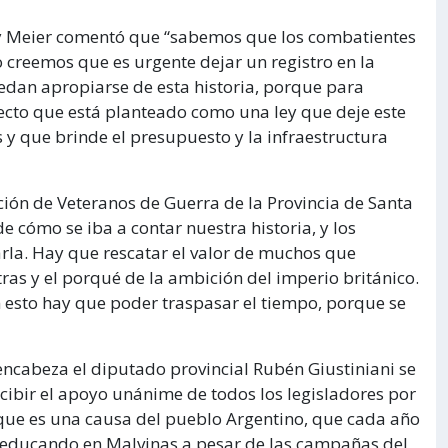
ley Meier comentó que “sabemos que los combatientes
o creemos que es urgente dejar un registro en la
edan apropiarse de esta historia, porque para
yecto que está planteado como una ley que deje este
 y que brinde el presupuesto y la infraestructura
ción de Veteranos de Guerra de la Provincia de Santa
 cómo se iba a contar nuestra historia, y los
rla. Hay que rescatar el valor de muchos que
ras y el porqué de la ambición del imperio británico.
n esto hay que poder traspasar el tiempo, porque se
encabeza el diputado provincial Rubén Giustiniani se
recibir el apoyo unánime de todos los legisladores por
 que es una causa del pueblo Argentino, que cada año
a educando en Malvinas a pesar de las campañas del