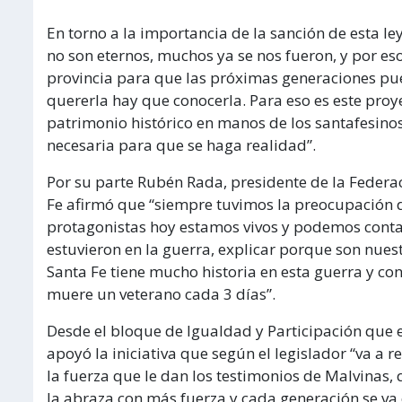
En torno a la importancia de la sanción de esta 
no son eternos, muchos ya se nos fueron, y por es
provincia para que las próximas generaciones pu
quererla hay que conocerla. Para eso es este pro
patrimonio histórico en manos de los santafesinos
necesaria para que se haga realidad”.
Por su parte Rubén Rada, presidente de la Federa
Fe afirmó que “siempre tuvimos la preocupación de
protagonistas hoy estamos vivos y podemos conta
estuvieron en la guerra, explicar porque son nuest
Santa Fe tiene mucho historia en esta guerra y co
muere un veterano cada 3 días”.
Desde el bloque de Igualdad y Participación que 
apoyó la iniciativa que según el legislador “va a 
la fuerza que le dan los testimonios de Malvinas,
la abraza con más fuerza y cada generación se v