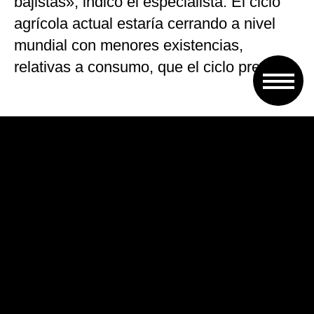
bajistas», indicó el especialista. El ciclo
agrícola actual estaría cerrando a nivel
mundial con menores existencias,
relativas a consumo, que el ciclo previo.
A su vez, destacó que los stocks
volverían a descender en el ciclo que está
arrancando (2018-2019). «Pero hay un
riesgo importante asociado a una posible
sobrestimación de la demanda mundial y
de las importaciones globales en un
escenario de escalada del conflicto
comercial entre Estados Unidos y el resto
de potencias del mundo.