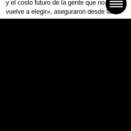
y el costo futuro de la gente que no te
vuelve a elegir», aseguraron desde la
empresa.
En tanto, FlyBondi, American Airlines y
los vuelos internacionales de JetSmart
funcionan con normalidad.
En Rosario, Aerolíneas Argentinas y
Latam cancelaron la totalidad de sus
vuelos y otras empresas realizaron
modificaciones. Copa había adelantado
sus vuelos para el lunes, y FlyBondi
trabajó con normalidad.