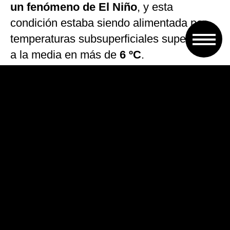
un fenómeno de El Niño
, y esta
condición estaba siendo alimentada por
temperaturas subsuperficiales superiores
a la media en más de
6 ºC
.
OMM: Alertas tempranas salvan
vidas
La jefa de la OMM, la científica
argentina Celeste Saulo, dijo que hay
que prepararse para un episodio de El
Niño potencialmente fuerte,
y aseguró
que el organismo colaborará con otras
entidades científicas para anticipar lo
antes posible lo que se viene para que
gobiernos, entidades humanitarias y todos