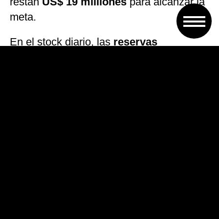
restan
US$ 19 milllones
para alcanzar la
meta.
En el stock diario, las
reservas
internacionales
subieron
US$ 59
millones
hasta los
US$ 48.427 millones
.
Esta mañana, el ministro de
Economía,
Luis Caputo
, anticipó que las
compras de dólares del Central se
ubicarán entre
US$ 17.000 millones y
US$ 24.000 millones.
“
Empezamos a ver indicadores de que
la situación comenzaba a mejorar
.
Cuando lo decíamos hace un tiempo no