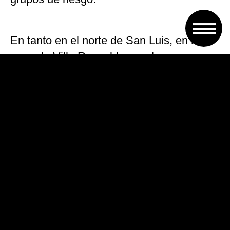
En tanto en el norte de San Luis, en la
zona de Villa Reynolds y en las
localidades mendocinas de San Rafael y
San Martín, hay alerta amarilla por las
altas temperaturas, lo que implica un
riesgo leve a moderado.
Las temperaturas mas elevadas,
superiores a los 40 grados, se originaron
hoy en el este de Río Negro y de La
Pampa y en el sur de San Juan, mientras
que el territorio bonaerense, San Luis,