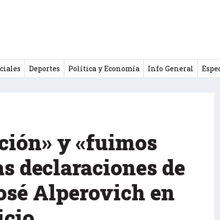
ciales
Deportes
Política y Economía
Info General
Espe
ación» y «fuimos
as declaraciones de
osé Alperovich en
icio