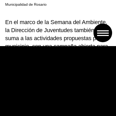
Municipalidad de Rosario
En el marco de la Semana del Ambiente,
la Dirección de Juventudes también se
suma a las actividades propuestas por el
municipio, con una campaña abierta para
la recolección de sachets y cajas pets
(tetrabrik) para ser reutilizadas por el
espacio Ecohuerta Joven y Jardines
Saludables con sede en el Galpón de las
Juventudes.
«rECOlectá, reutilizá, reciclá»
, es una
acción que convoca a rosarinos y