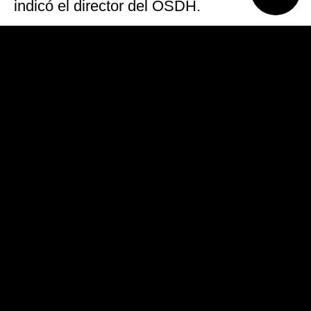
indicó el director del OSDH.
En un comunicado en la aplicación
Telegram, el EI dijo que «soldados del
califato» atacaron posiciones de
seguridad y blancos del Gobierno en la
ciudad de Sueida.
Charcos de sangre
La agencia oficial Sana y la cadena de
televisión estatal confirmaron la presencia
de muertos y heridos por estos ataques
en la provincia de Sueida, aunque no