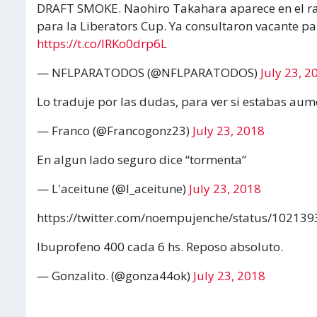
DRAFT SMOKE. Naohiro Takahara aparece en el rada
para la Liberators Cup. Ya consultaron vacante par
https://t.co/IRKo0drp6L
— NFLPARATODOS (@NFLPARATODOS)
July 23, 2
Lo traduje por las dudas, para ver si estabas au
— Franco (@Francogonz23)
July 23, 2018
En algun lado seguro dice “tormenta”
— L'aceitune (@l_aceitune)
July 23, 2018
https://twitter.com/noempujenche/status/1021
Ibuprofeno 400 cada 6 hs. Reposo absoluto.
— Gonzalito. (@gonza44ok)
July 23, 2018