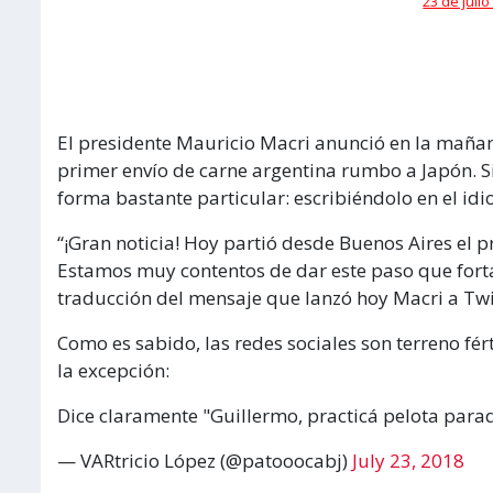
23 de julio
El presidente Mauricio Macri anunció en la mañan
primer envío de carne argentina rumbo a Japón. S
forma bastante particular: escribiéndolo en el id
“¡Gran noticia! Hoy partió desde Buenos Aires el p
Estamos muy contentos de dar este paso que fortale
traducción del mensaje que lanzó hoy Macri a Twi
Como es sabido, las redes sociales son terreno fér
la excepción:
Dice claramente "Guillermo, practicá pelota para
— VARtricio López (@patooocabj)
July 23, 2018