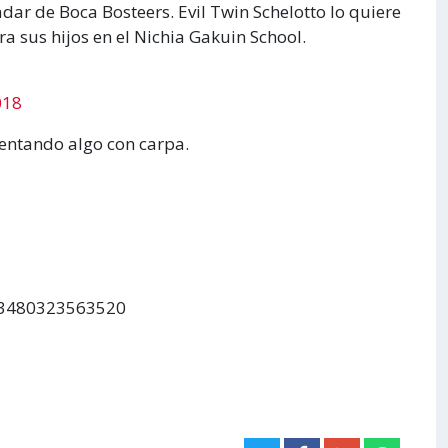
r de Boca Bosteers. Evil Twin Schelotto lo quiere
a sus hijos en el Nichia Gakuin School.
018
mentando algo con carpa.
393480323563520