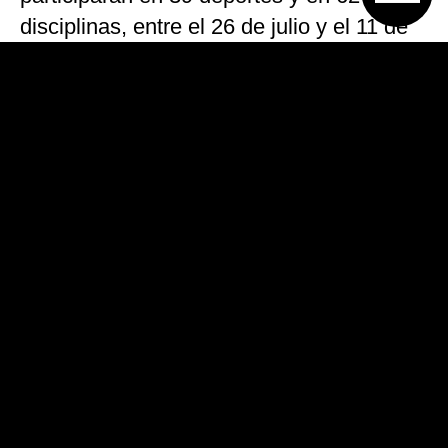
disciplinas, entre el 26 de julio y el 11 de
agosto. Se realizarán en 14 distritos de
Lima y Callao, en distintas sedes, según
los organizadores.
Del total de las disciplinas, 22 son
clasificatorias para los Juegos Olímpicos
de Tokio 2020.
«Estamos trabajando como si los Juegos
fuesen mañana, con premura pero con
orden», dijo a la prensa Carlos Neuhaus,
presidente del Comité Organizador de los