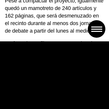
Pese a compactar el proyecto, igualmente
quedó un mamotreto de 240 artículos y
162 páginas, que será desmenuzado en
el recinto durante al menos dos jornadas
de debate a partir del lunes al mediodía.
Un foco de conflicto que no termina de
sofocarse tiene que ver con la reforma
laboral, que estuvo en vilo hasta último
momento pero finalmente se plasmó en el
dictamen de mayoría en una versión
comprimida.
Fue la forma salomónica de “cortar al
medio” entre dos posturas antagónicas.
La UCR machacó con una reforma laboral