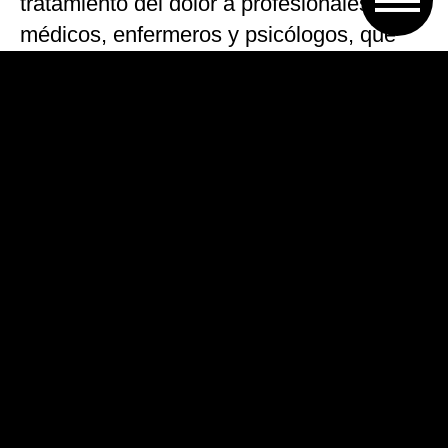
tratamiento del dolor a profesionales
médicos, enfermeros y psicólogos, que
forman parte de los equipos de cuidados
paliativos provinciales. A su vez, pone a
disposición de los pacientes que lo
requieran, una línea telefónica gratuita de
consulta permanente.
También se firmó un convenio específico
del programa de prevención y detección
temprana de cáncer colorrectal, afianza la
red provincial de detección, diagnóstico,
tratamiento y seguimiento de los
pacientes e implementa estrategias en el