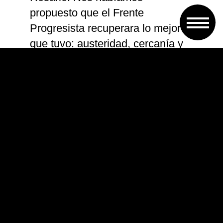
propuesto que el Frente
Progresista recuperara lo mejor
que tuvo: austeridad, cercanía y
sencillez. Y lo logramos”
#ArribaRosario
— Pablo Javkin (@pablojavkin)
April 29, 2019
«Siento que este resultado refleja lo que
es esta ciudad: libre, dueña de su destino,