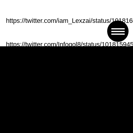
https://twitter.com/iam_Lexzai/status/101
https://twitter.com/Infogol8/status/101815
Despertar y ver que Inglaterra va
perdiendo
pic.twitter.com/ZCZ8roa0lH
— Juan (@narvaezcst)
July 14,