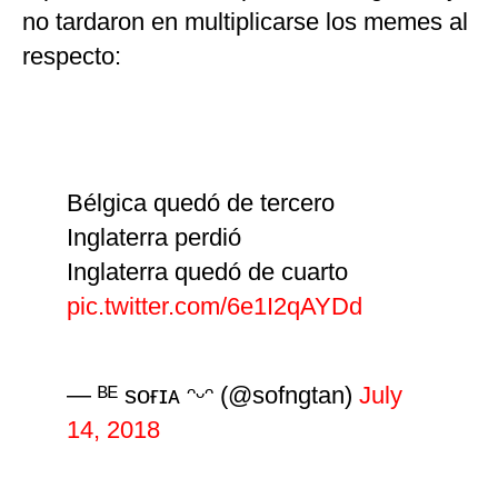
no tardaron en multiplicarse los memes al
respecto:
Bélgica quedó de tercero
Inglaterra perdió
Inglaterra quedó de cuarto
pic.twitter.com/6e1I2qAYDd
— ᴮᴱ sᴏғɪᴀ ᵔᵕᵔ (@sofngtan)
July
14, 2018