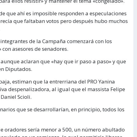
 para ellos resistir» y mantener el tema «congelado».
 de que ahí es imposible responden a especulaciones
parecía que faltaban votos pero después hubo muchos
.
 integrantes de la Campaña comenzará con los
» con asesores de senadores.
r, aunque aclaran que «hay que ir paso a paso» y que
en Diputados.
baja, estiman que la entrerriana del PRO Yanina
tiva despenalizadora, al igual que el massista Felipe
Daniel Scioli.
narios que se desarrollarían, en principio, todos los
 de oradores sería menor a 500, un número abultado