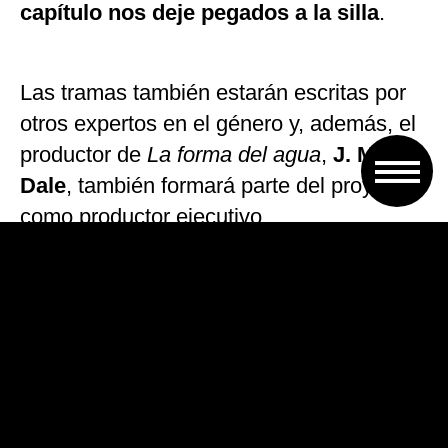
capítulo nos deje pegados a la silla
.
Las tramas también estarán escritas por
otros expertos en el género y, además, el
productor de
La forma del agua
,
J. Miles
Dale
, también formará parte del proyecto
como productor ejecutivo.
El proyecto antológico de terror será el
primero gestionado por Del Toro y
también el primero al que Netflix ha dado
luz verde. Sin embargo, esta serie supone
la segunda colaboración del director con