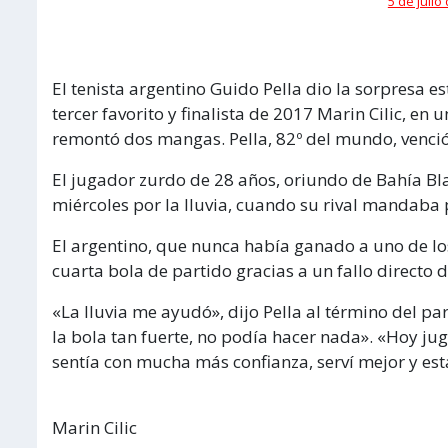
5 de julio
El tenista argentino Guido Pella dio la sorpresa e
tercer favorito y finalista de 2017 Marin Cilic, en
remontó dos mangas. Pella, 82º del mundo, venci
El jugador zurdo de 28 años, oriundo de Bahía Blan
miércoles por la lluvia, cuando su rival mandaba po
El argentino, que nunca había ganado a uno de l
cuarta bola de partido gracias a un fallo directo de 
«La lluvia me ayudó», dijo Pella al término del pa
la bola tan fuerte, no podía hacer nada». «Hoy ju
sentía con mucha más confianza, serví mejor y est
Marin Cilic