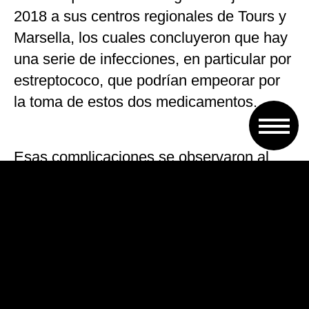
2018 a sus centros regionales de Tours y
Marsella, los cuales concluyeron que hay
una serie de infecciones, en particular por
estreptococo, que podrían empeorar por
la toma de estos dos medicamentos.
Esas complicaciones se observaron al
cabo de periodos de tratamiento muy
breves (de dos a tres días) cuando el
ibuprofeno o el ketoprofeno se habían
recetado (o utilizado en automedicación)
para fiebre, problemas cutáneos benignos
de aspecto inflamatorio, respiratorios o del
sistema otorrinolaringológico.