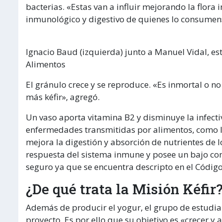
bacterias. «Estas van a influir mejorando la flora i
inmunológico y digestivo de quienes lo consumen»
Ignacio Baud (izquierda) junto a Manuel Vidal, es
Alimentos
El gránulo crece y se reproduce. «Es inmortal o n
más kéfir», agregó.
Un vaso aporta vitamina B2 y disminuye la infect
enfermedades transmitidas por alimentos, como 
mejora la digestión y absorción de nutrientes de los
respuesta del sistema inmune y posee un bajo con
seguro ya que se encuentra descripto en el Códig
¿De qué trata la Misión Kéfir
Además de producir el yogur, el grupo de estudian
proyecto. Es por ello que su objetivo es «crecer y