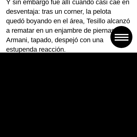
Y sin embargo fue allí cuando casi cae en
desventaja: tras un corner, la pelota
quedó boyando en el área, Tesillo alcanzó
a rematar en un enjambre de piernas y
Armani, tapado, despejó con una
estupenda reacción.
La jugada interrumpió el ímpetu del local,
que a partir de allí volvió a ser el equipo
sin chispa de los momentos pre-Boca.
Los últimos minutos se consumieron sin
emociones, el marcador se mantuvo en
blanco y al final de la carrera hacia los
octavos de final se evaluara el peso de