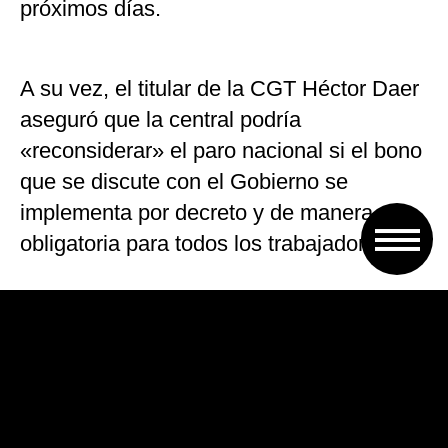
próximos días.
A su vez, el titular de la CGT Héctor Daer
aseguró que la central podría
«reconsiderar» el paro nacional si el bono
que se discute con el Gobierno se
implementa por decreto y de manera
obligatoria para todos los trabajadores.
«Esperemos que mañana tengamos el
decreto con la letra chica para analizarlo
este jueves en la reunión del Consejo
Directivo de la CGT», sostuvo Daer al
retirarse la reunión, al tiempo que admitió