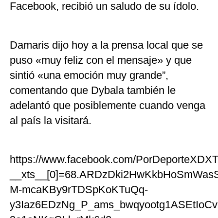
Facebook, recibió un saludo de su ídolo.
Damaris dijo hoy a la prensa local que se
puso «muy feliz con el mensaje» y que
sintió «una emoción muy grande”,
comentando que Dybala también le
adelantó que posiblemente cuando venga
al país la visitará.
https://www.facebook.com/PorDeporteXDXT
__xts__[0]=68.ARDzDki2HwKkbHoSmWas
M-mcaKBy9rTDSpKoKTuQq-
y3Iaz6EDzNg_P_ams_bwqyootg1ASEtIoC