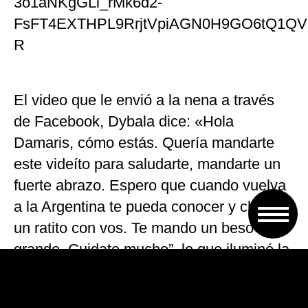
3o1aNKgGLl_rMk6d2-
FsFT4EXTHPL9RrjtVpiAGN0H9GO6tQ1QV
R
El video que le envió a la nena a través
de Facebook, Dybala dice: «Hola
Damaris, cómo estás. Quería mandarte
este videíto para saludarte, mandarte un
fuerte abrazo. Espero que cuando vuelva
a la Argentina te pueda conocer y charlar
un ratito con vos. Te mando un beso
grande. Cuidate mucho”, lo que iluminó la
carita de la niña al ver a su ídolo.