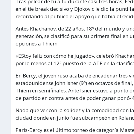
Tras pelear de tú a tú durante casi tres horas, Fed
en el tie break decisivo y Djokovic le dio la punti
recordando al público el apoyo que había ofrecido 
Antes Khachanov, de 22 años, 18º del mundo y un
generación, se clasificó para su primera final en 
opciones a Thiem.
«EStoy feliz con cómo he jugado», celebró Khacha
por lo menos al 12º puesto de la ATP en la clasific
En Bercy, el joven ruso acaba de encadenar tres vi
estadounidense John Isner (9º) en octavos de final
Thiem en semifinales. Ante Isner estuvo a punto 
de partido en contra antes de poder ganar por 6-4, 
Nada que ver con la solidez y la comodidad con la
ciudad donde en junio fue subcampeón en Roland Ga
París-Bercy es el último torneo de categoría Mast