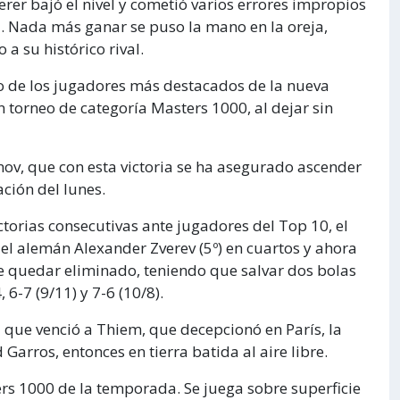
erer bajó el nivel y cometió varios errores impropios
lla. Nada más ganar se puso la mano en la oreja,
a su histórico rival.
o de los jugadores más destacados de la nueva
un torneo de categoría Masters 1000, al dejar sin
nov, que con esta victoria se ha asegurado ascender
ación del lunes.
ctorias consecutivas ante jugadores del Top 10, el
, el alemán Alexander Zverev (5º) en cuartos y ahora
de quedar eliminado, teniendo que salvar dos bolas
6-7 (9/11) y 7-6 (10/8).
 que venció a Thiem, que decepcionó en París, la
rros, entonces en tierra batida al aire libre.
ers 1000 de la temporada. Se juega sobre superficie