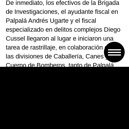
De inmediato, los efectivos de la Brigada
de Investigaciones, el ayudante fiscal en
Palpalá Andrés Ugarte y el fiscal
especializado en delitos complejos Diego
Cussel llegaron al lugar e iniciaron una
tarea de rastrillaje, en colaboración con
las divisiones de Caballería, Canes y el
Cuerpo de Bomberos, tanto de Palpalá
como de la ciudad Capital.
Alrededor las 18:30, los móviles policiales
se perdían a toda velocidad por un
camino de ripio que sale de la ruta 21 y
que da al barrio 23 de Agosto.